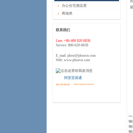
办公住宅酒店类
商场类
联系我们
Line: +86-400 820 0838
Service: 800-620-0630
E_mail: jdoor@jdoorcn.com
Web: www.jdoorcn.com
欢迎来电咨询！可免费上门提供售前
咨询、实地测量、方案设计、预算和
最佳解决方案
……
阿里贸易通
咨询电话：400-820-0838
一
钢
钢
钢