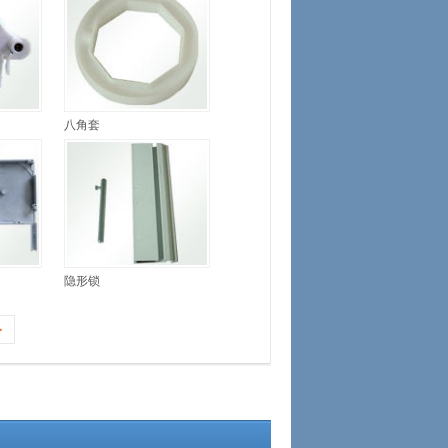
八角套
隐形锁