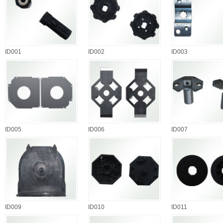
ID001
ID002
ID003
ID005
ID006
ID007
ID009
ID010
ID011