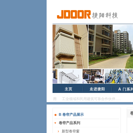
主页
走进捷阳
A
门系
品质卓越、安全可靠、经久耐用 工业领域和民用建筑可靠合作伙伴......
B 卷帘产品展示
卷帘产品系列
新型卷帘窗